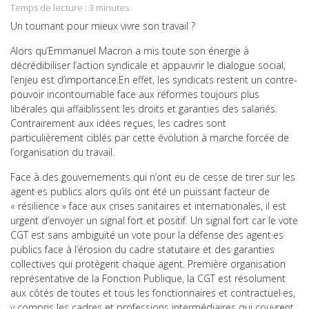
Temps de lecture :
3
minutes
Email
Un tournant pour mieux vivre son travail ?
Alors qu’Emmanuel Macron a mis toute son énergie à
décrédibiliser l’action syndicale et appauvrir le dialogue social,
l’enjeu est d’importance.En effet, les syndicats restent un contre-
pouvoir incontournable face aux réformes toujours plus
libérales qui affaiblissent les droits et garanties des salariés.
Contrairement aux idées reçues, les cadres sont
particulièrement ciblés par cette évolution à marche forcée de
l’organisation du travail.
Face à des gouvernements qui n’ont eu de cesse de tirer sur les
agent·es publics alors qu’ils ont été un puissant facteur de
« résilience » face aux crises sanitaires et internationales, il est
urgent d’envoyer un signal fort et positif. Un signal fort car le vote
CGT est sans ambiguïté un vote pour la défense des agent·es
publics face à l’érosion du cadre statutaire et des garanties
collectives qui protègent chaque agent. Première organisation
représentative de la Fonction Publique, la CGT est résolument
aux côtés de toutes et tous les fonctionnaires et contractuel·es,
y compris les cadres et professions intermédiaires qui couvrent