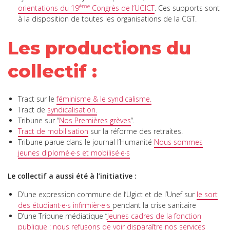
ème
orientations du 19
Congrès de l’UGICT
. Ces supports sont
à la disposition de toutes les organisations de la CGT.
Les productions du
collectif :
Tract sur le
féminisme & le syndicalisme.
Tract de
syndicalisation.
Tribune sur “
Nos Premières grèves
“.
Tract de mobilisation
sur la réforme des retraites.
Tribune parue dans le journal l’Humanité
Nous sommes
jeunes diplomé·e·s et mobilisé·e·s
Le collectif a aussi été à l’initiative :
D’une expression commune de l’Ugict et de l’Unef sur
le sort
des étudiant·e·s infirmièr·e·s
pendant la crise sanitaire
D’une Tribune médiatique “
Jeunes cadres de la fonction
publique : nous refusons de voir disparaître nos services