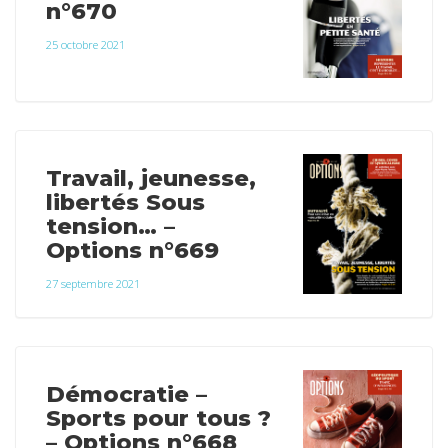
n°670
25 octobre 2021
Travail, jeunesse,
libertés Sous
tension… –
Options n°669
27 septembre 2021
Démocratie –
Sports pour tous ?
– Options n°668