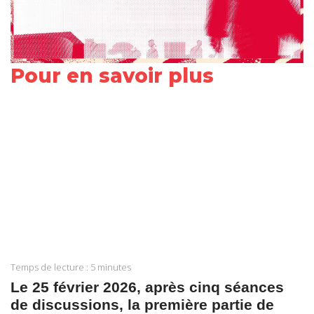
Pour en savoir plus
Share
on
Share
Facebook
on
Share
Twitter
on
Share
LinkedIn
on
Share
WhatsApp
on
Temps de lecture :
5
minutes
Email
Le 25 février 2026, après cinq séances
de discussions, la première partie de