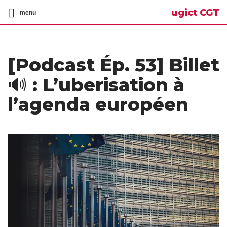
ugict CGT
menu
[Podcast Ép. 53] Billet
🔊 : L’uberisation à
l’agenda européen