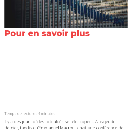
Pour en savoir plus
Share
on
Share
Facebook
on
Share
Twitter
on
Share
LinkedIn
on
Share
WhatsApp
on
Temps de lecture :
4
minutes
Email
Il y a des jours où les actualités se télescopent. Ainsi jeudi
dernier, tandis qu’Emmanuel Macron tenait une conférence de