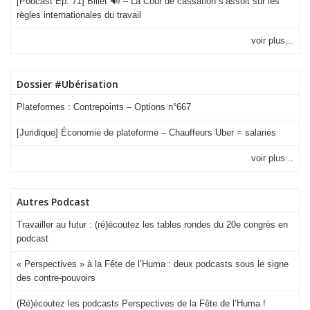
[Podcast Ép. 71] Billet 🔊 – La Cour de cassation s’assoit sur les
règles internationales du travail
voir plus...
Dossier #Ubérisation
Plateformes : Contrepoints – Options n°667
[Juridique] Économie de plateforme – Chauffeurs Uber = salariés
voir plus...
Autres Podcast
Travailler au futur : (ré)écoutez les tables rondes du 20e congrès en
podcast
« Perspectives » à la Fête de l’Huma : deux podcasts sous le signe
des contre-pouvoirs
(Ré)écoutez les podcasts Perspectives de la Fête de l’Huma !