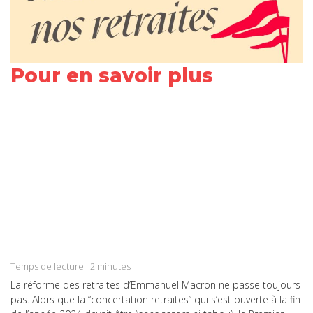
Pour en savoir plus
Share
on
Share
Facebook
on
Share
Twitter
on
Share
LinkedIn
on
Share
WhatsApp
on
Temps de lecture :
2
minutes
Email
La réforme des retraites d’Emmanuel Macron ne passe toujours
pas. Alors que la “concertation retraites” qui s’est ouverte à la fin