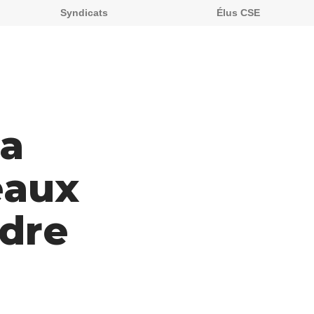
Syndicats
Élus CSE
la
eaux
ndre