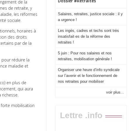
Dossier #Retraites
longement de la
es de retraite, y
maladie, les réformes
Salaires, retraites, justice sociale : il y
a urgence !
ité sociale.
tionnels, horaires à
Les ingés, cadres et techs sont très
insatisfait·es de la réforme des
tion des droits
retraites !
certains par de la
5 juin : Pour nos salaires et nos
retraites, mobilisation générale !
e pour réduire la
ance maladie et
Organiser une heure d’info syndicale
sur l’avenir et le fonctionnement de
nos retraites pour mobiliser
rco) en plus de
ancement, qui aura
voir plus...
 richesse.
 forte mobilisation
Lettre .info