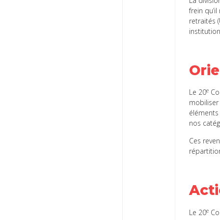
La divisi
frein qu’i
retraités
institutio
Ori
e
Le 20
Con
mobiliser
éléments 
nos catég
Ces reven
répartiti
Acti
e
Le 20
Con