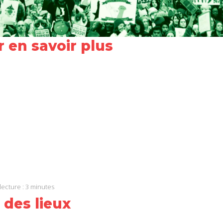
 en savoir plus
ook
In
App
lecture :
3
minutes
 des lieux