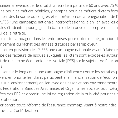
tinuer à revendiquer le droit à la retraite à partir de 60 ans avec 75 %
ans pour les métiers pénibles, y compris pour les métiers d’Ictam fo
niser dès la sortie du congrès et en prévision de la renégociation de l
PLFSS ; une campagne nationale interprofessionnelle en lien avec les 
ales étudiantes pour gagner la bataille de la prise en compte des an
ul de la retraite.
er cette campagne dans les entreprises pour obtenir la négociation d’
ancement du rachat des années d’études par l’employeur.
niser en prévision des PLFSS une campagne nationale visant à faire re
lité des facteurs de risques auxquels les Ictam sont exposé·es autou
itut de recherche économique et sociale (IRES) sur le sujet et de Rencon
s.
niser sur le long cours une campagne d’influence contre les retraites p
blent en priorité les Ictam, participent à la financiarisation de l’écono
s sur l’environnement), en lien avec des associations environnementale
es Fédérations Banques Assurances et Organismes sociaux pour décry
fres des PER et obtenir une loi de régulation de la publicité pour ces 
italisation.
ter contre toute réforme de l’assurance chômage visant à restreindre 
n avec la Confédération.