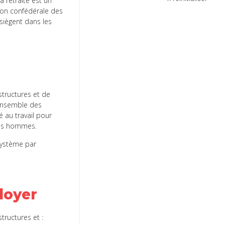
a retraite est un
Union confédérale des
 siègent dans les
structures et de
’ensemble des
é au travail pour
 les hommes.
système par
loyer
tructures et :