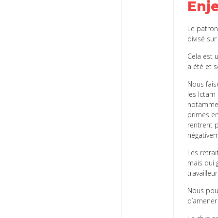
Enje
Le patron
divisé sur
Cela est 
a été et 
Nous fais
les Ictam
notamment
primes en
rentrent 
négativem
Les retrai
mais qui 
travailleur
Nous pouv
d’amener 