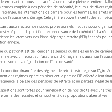
 déterminants repoussent l’accès à une retraite pleine et entière : l’al
 études couplée à des périodes de précarité, le cumul de divers régim
 l’étranger, les interruptions de carrière pour les femmes, les arrêts 
es de l’assurance chômage. Cela génère souvent incertitudes et insécur
Ictam, aucun facteur de risques professionnels (risques socio-organisa
n’est visé par le dispositif de reconnaissance de la pénibilité. La réduc
riente les Ictam vers des Plans d’épargne retraite (PER) financés pour 
tion annexe.
ie du patronat est de licencier les seniors qualifié·es en fin de carrièr
ariale avec un report sur l’assurance chômage, mais aussi sur l’assur
 en raison de la dégradation de l’état de santé.
e la ponction financière des régimes de retraite (stratégie sur l’Agirc-Ar
ment des régimes opéré en bloquant la part de PIB affecté à leur fin
équence la baisse des pensions de retraite et un partage inégal de la
aspirations sont fortes pour l’amélioration de nos droits avec une très
 réforme des retraites et un soutien à des propositions alternatives.