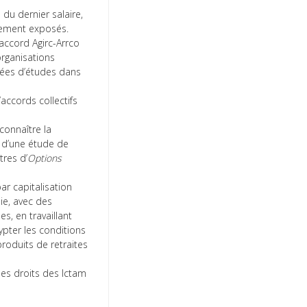
 du dernier salaire,
rtement exposés.
’accord Agirc-Arrco
organisations
nées d’études dans
accords collectifs
connaître la
r d’une étude de
tres d’
Options
ar capitalisation
mie, avec des
s, en travaillant
pter les conditions
produits de retraites
les droits des Ictam