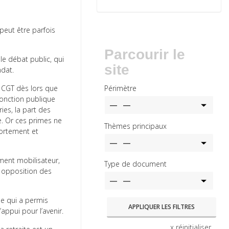
peut être parfois
Parcourir le
le débat public, qui
site
ndat.
a CGT dès lors que
Périmètre
 fonction publique
ies, la part des
e. Or ces primes ne
Thèmes principaux
fortement et
ement mobilisateur,
Type de document
n opposition des
me qui a permis
ppui pour l’avenir.
x réinitialiser