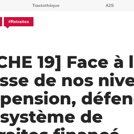
Tractothèque
A2S
#Retraites
CHE 19] Face à 
isse de nos niv
 pension, défe
 système de