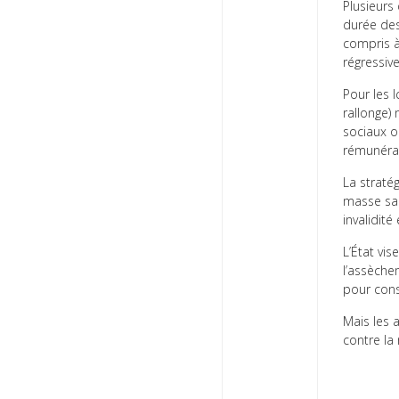
Plusieurs
durée des
compris à
régressiv
Pour les 
rallonge) 
sociaux o
rémunéra
La stratég
masse sal
invalidité
L’État vis
l’assèche
pour cons
Mais les 
contre la