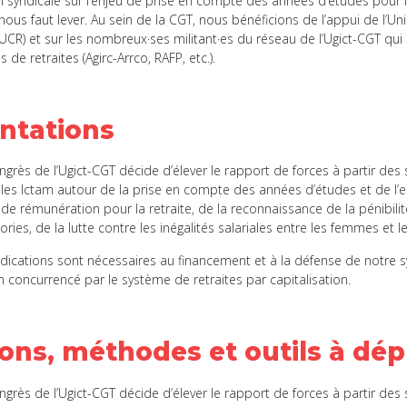
on syndicale sur l’enjeu de prise en compte des années d’études pour l
l nous faut lever. Au sein de la CGT, nous bénéficions de l’appui de l’
 (UCR) et sur les nombreux·ses militant·es du réseau de l’Ugict-CGT qui
ns de retraites (Agirc-Arrco, RAFP, etc.).
entations
grès de l’Ugict-CGT décide d’élever le rapport de forces à partir des 
 les Ictam autour de la prise en compte des années d’études et de l
de rémunération pour la retraite, de la reconnaissance de la pénibilit
ories, de la lutte contre les inégalités salariales entre les femmes et
dications sont nécessaires au financement et à la défense de notre 
on concurrencé par le système de retraites par capitalisation.
ons, méthodes et outils à dép
grès de l’Ugict-CGT décide d’élever le rapport de forces à partir des s