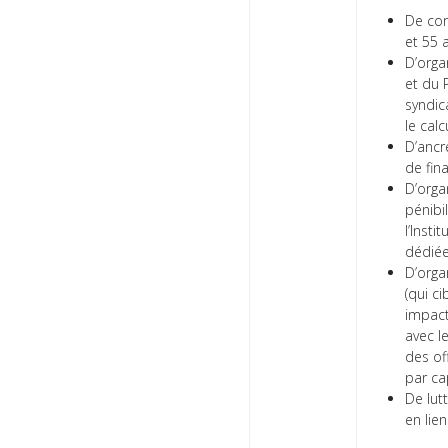
De con
et 55 
D’orga
et du 
syndic
le calc
D’ancr
de fin
D’orga
pénibi
l’Inst
dédiée
D’orga
(qui ci
impact
avec l
des of
par cap
De lut
en lie