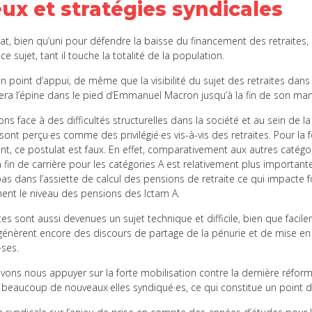
ux et stratégies syndicales
at, bien qu’uni pour défendre la baisse du financement des retraites, 
 ce sujet, tant il touche la totalité de la population.
un point d’appui, de même que la visibilité du sujet des retraites dans 
sera l’épine dans le pied d’Emmanuel Macron jusqu’à la fin de son ma
ons face à des difficultés structurelles dans la société et au sein de l
 sont perçu·es comme des privilégié·es vis-à-vis des retraites. Pour la
, ce postulat est faux. En effet, comparativement aux autres catégor
 fin de carrière pour les catégories A est relativement plus important
pas dans l’assiette de calcul des pensions de retraite ce qui impacte 
ent le niveau des pensions des Ictam A.
tes sont aussi devenues un sujet technique et difficile, bien que facil
génèrent encore des discours de partage de la pénurie et de mise e
·ses.
ons nous appuyer sur la forte mobilisation contre la dernière réfor
beaucoup de nouveaux·elles syndiqué·es, ce qui constitue un point d’a