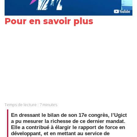
Pour en savoir plus
Share
on
Share
Facebook
on
Share
Twitter
on
Share
LinkedIn
on
Share
WhatsApp
on
Temps de lecture :
7
minutes
Email
En dressant le bilan de son 17e congrès, l’Ugict
a pu mesurer la richesse de ce dernier mandat.
Elle a contribué à élargir le rapport de force en
développant, et en mettant au service de