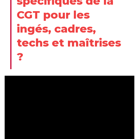
spécifiques de la
CGT pour les
ingés, cadres,
techs et maîtrises
?