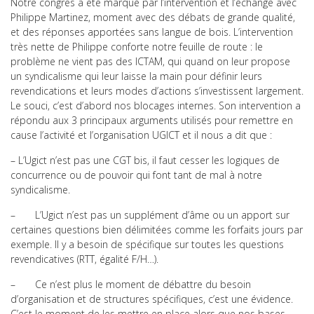
Notre congrès a été marqué par l’intervention et l’échange avec
Philippe Martinez, moment avec des débats de grande qualité,
et des réponses apportées sans langue de bois. L’intervention
très nette de Philippe conforte notre feuille de route : le
problème ne vient pas des ICTAM, qui quand on leur propose
un syndicalisme qui leur laisse la main pour définir leurs
revendications et leurs modes d’actions s’investissent largement.
Le souci, c’est d’abord nos blocages internes. Son intervention a
répondu aux 3 principaux arguments utilisés pour remettre en
cause l’activité et l’organisation UGICT et il nous a dit que :
– L’Ugict n’est pas une CGT bis, il faut cesser les logiques de
concurrence ou de pouvoir qui font tant de mal à notre
syndicalisme.
– L’Ugict n’est pas un supplément d’âme ou un apport sur
certaines questions bien délimitées comme les forfaits jours par
exemple. Il y a besoin de spécifique sur toutes les questions
revendicatives (RTT, égalité F/H…).
– Ce n’est plus le moment de débattre du besoin
d’organisation et de structures spécifiques, c’est une évidence.
C’est le moment de les mettre en place alors que nos bases