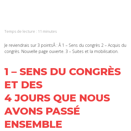
on
Share
Twitter
on
Share
LinkedIn
on
Share
WhatsApp
on
Temps de lecture :
11
minutes
Email
Je reviendrais sur 3 pointsÂ : Â 1 – Sens du congrès 2 – Acquis du
congrès. Nouvelle page ouverte. 3 – Suites et la mobilisation.
1 – SENS DU CONGRÈS
ET DES
4 JOURS QUE NOUS
AVONS PASSÉ
ENSEMBLE