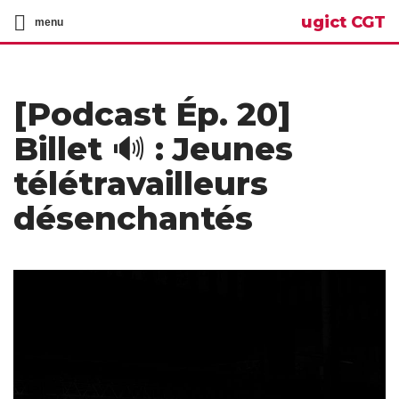
ugict CGT
menu
[Podcast Ép. 20]
Billet 🔊 : Jeunes
télétravailleurs
désenchantés