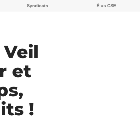
Syndicats
Élus CSE
 Veil
r et
ps,
ts !