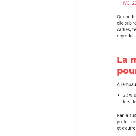
IVG, 2
Qu’une fe
elle subi
cadres, t
reproduct
La m
pou
À l’embau
32 % d
lors d
Par la sui
professio
et d’autr