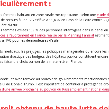
iculièrement :
es femmes habitant en zone rurale métropolitaine : selon une
étude d
x de recours à une IVG s’élève à 11,6 ‰ en Pays de la Loire contre 2
Côte d’Azur.
es femmes exilées : 59 % des personnes interrogées dans le panel d
accès à l’avortement en France réalisé par le Planning Familial
estiment q
s à l’IVG pour les demandeuses d’asile.
ts médicaux, les préjugés, les politiques managériales ou encore les in
inution drastique des budgets des hôpitaux publics constituent encore
s faisant le choix ou non de la maternité en France.
onde, et avec l’arrivée au pouvoir de gouvernements réactionnaires e
celui de Donald Trump, il est important de continuer à protéger ce d
 d’une arrivée prochaine au pouvoir du Rassemblement national dan
roit obtenu de haute lutte do