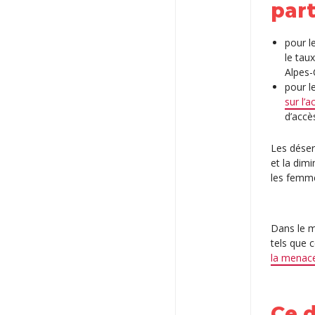
part
pour l
le tau
Alpes-
pour l
sur l’
d’accè
Les déser
et la dim
les femme
Dans le m
tels que 
la menace
Ce d