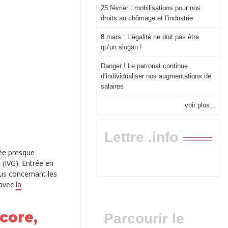
25 février : mobilisations pour nos
droits au chômage et l’industrie
8 mars : L’égalité ne doit pas être
qu’un slogan !
Danger ! Le patronat continue
d’individualiser nos augmentations de
salaires
voir plus...
Lettre .info
sée presque
 (IVG). Entrée en
lus concernant les
 avec
la
core,
Parcourir le