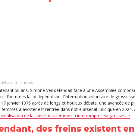
ook
In
App
lecture :
3
minutes
intenant 50 ans, Simone Veil défendait face à une Assemblée compo
t d’hommes la loi dépénalisant l’interruption volontaire de grossesse
e 17 janvier 1975 après de longs et houleux débats, une avancée de p
s femmes à avorter est rentrée dans notre arsenal juridique en 2024,
ionnalisation de la liberté des femmes à interrompre leur grossesse
.
ndant, des freins existent en