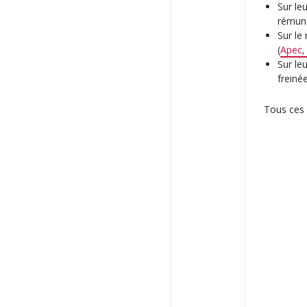
Sur le
rémuné
Sur le
(
Apec,
Sur le
freinée
Tous ces 