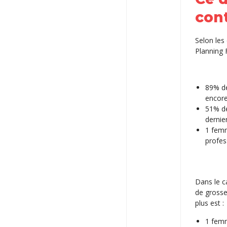
cont
Selon les
Planning F
89% de
encore
51% de
dernie
1 femm
profes
Dans le c
de grosse
plus est :
1 femm