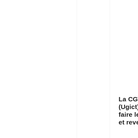
La CG
(Ugict
faire 
et rev