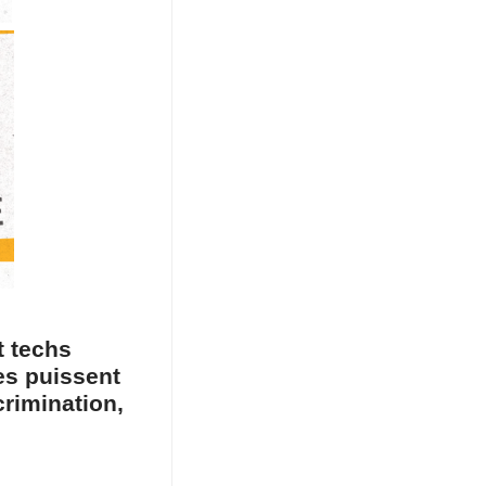
t techs
es puissent
crimination,