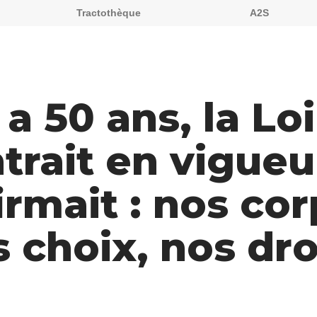
Tractothèque
A2S
y a 50 ans, la Loi
trait en vigueu
irmait : nos cor
 choix, nos droi