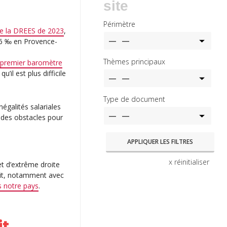
site
Périmètre
e la DREES de 2023
,
2,6 ‰ en Provence-
Thèmes principaux
u
premier baromètre
u’il est plus difficile
Type de document
égalités salariales
 des obstacles pour
x réinitialiser
t d’extrême droite
roit, notamment avec
s notre pays
.
it