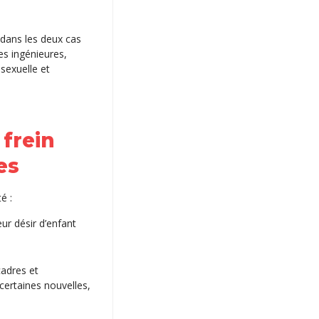
 dans les deux cas
es ingénieures,
sexuelle et
frein
es
té :
ur désir d’enfant
cadres et
certaines nouvelles,