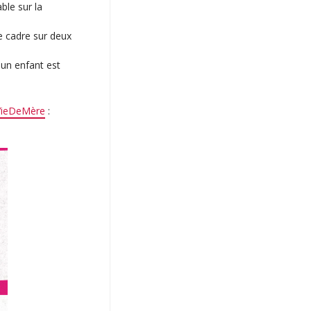
ble sur la
me cadre sur deux
 un enfant est
VieDeMère
: