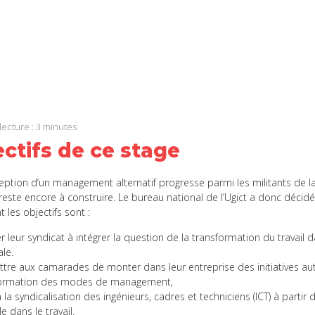
ook
In
App
lecture :
3
minutes
ctifs de ce stage
ception d’un management alternatif progresse parmi les militants de l
reste encore à construire. Le bureau national de l’Ugict a donc déci
 les objectifs sont :
 leur syndicat à intégrer la question de la transformation du travail da
ale.
tre aux camarades de monter dans leur entreprise des initiatives a
formation des modes de management,
 la syndicalisation des ingénieurs, cadres et techniciens (ICT) à partir 
le dans le travail.