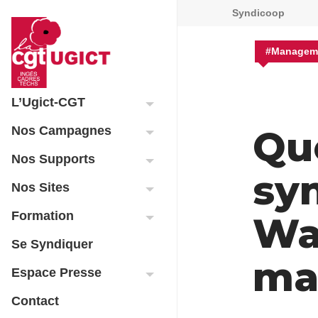
Syndicoop
#Managem
L’Ugict-CGT
Que
Nos Campagnes
Nos Supports
syn
Nos Sites
Formation
Wal
Se Syndiquer
ma
Espace Presse
Contact