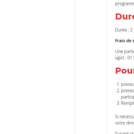
programmé
Dur
Durée : 2
Frais de
Une parti
ugict : 01
Pour
prene
prene
partici
Rempl
Si nécess
votre dire
Suivant vo