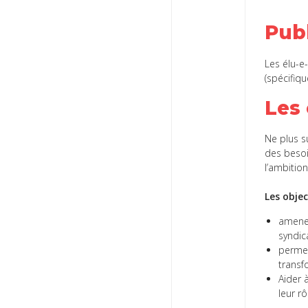
Publ
Les élu-e
(spécifiqu
Les 
Ne plus s
des besoi
l’ambitio
Les objec
amener
syndic
permet
trans
Aider à
leur rô