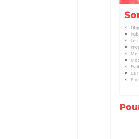
So
Obj
Publ
Les
Pro
Mét
Mod
Eva
Dur
Pour
Pour