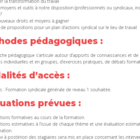
 la transformation du travail
oyens et outils à notre disposition (professionnels ou syndicaux, in
 ?
uveaux droits et moyens à gagner
de propositions pour un plan d’actions syndical sur le lieu de travail
hodes pédagogiques
:
he pédagogique s’articule autour d’apports de connaissances et d
s individuelles et en groupes, d’exercices pratiques, de débats forma
alités d’accès
:
s : Formation syndicale générale de niveau 1 souhaitée.
luations prévues
:
ions formatives au cours de la formation.
ions estimatives à l’issue de chaque thème et une évaluation estimati
mation.
i à postériori des stagiaires sera mis en place concernant les interve