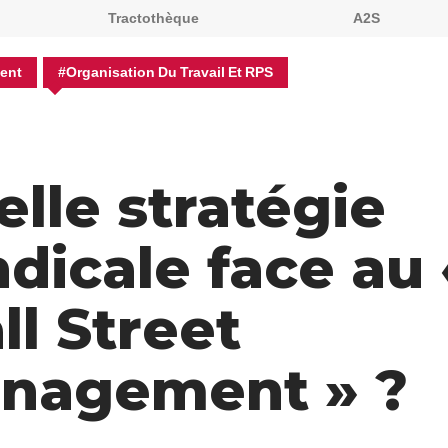
Tractothèque
A2S
ent
#Organisation Du Travail Et RPS
lle stratégie
dicale face au 
l Street
nagement » ?