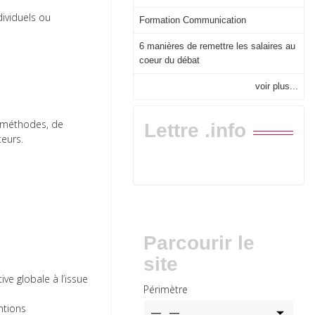
dividuels ou
Formation Communication
6 manières de remettre les salaires au
coeur du débat
voir plus...
e méthodes, de
Lettre .info
teurs.
Parcourir le
site
ve globale à l’issue
Périmètre
ntions