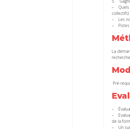
5. Gagner
– Quels m
collectifs)
– Les no
– Pistes 
Mét
La démarc
recherche
Mod
Pré-requi
Eva
– Évaluat
– Evaluat
de la for
– Un suiv