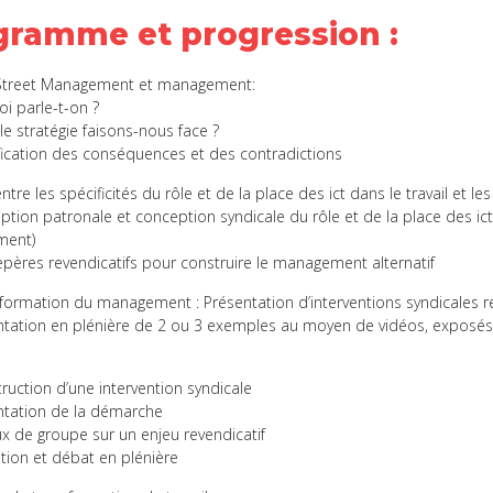
gramme et progression
:
Street Management et management:
 parle-t-on ?
e stratégie faisons-nous face ?
ication des conséquences et des contradictions
tre les spécificités du rôle et de la place des ict dans le travail et le
ion patronale et conception syndicale du rôle et de la place des ict 
ment)
ères revendicatifs pour construire le management alternatif
ormation du management : Présentation d’interventions syndicales r
tation en plénière de 2 ou 3 exemples au moyen de vidéos, exposé
t
uction d’une intervention syndicale
tation de la démarche
 de groupe sur un enjeu revendicatif
tion et débat en plénière