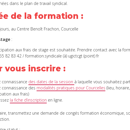
es dans le plan de travail syndical.
ée de la formation
:
 jours, au Centre Benoît Frachon, Courcelle
 stage
:
cipation aux frais de stage est souhaitée. Prendre contact avec la for
 55 82 83 42 / formation.syndicale (à) ugictcgt (point) fr
 vous inscrire :
z connaissance
des dates de la session
à laquelle vous souhaitez part
z connaissance des
modalités pratiques pour Courcelles
(lieu, horaire
pation aux frais)
issez
la fiche d’inscription
en ligne.
aire, transmettez une demande de congés formation économique, soc
ction.
tre statut :