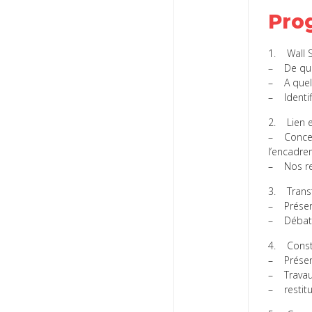
Pro
1. Wall 
– De quoi
– A quell
– Identif
2. Lien en
– Concept
l’encadre
– Nos rep
3. Transf
– Présen
– Déba
4. Constr
– Présen
– Travaux
– restitu