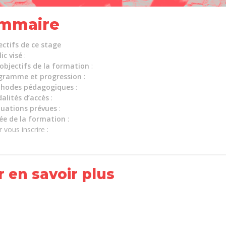
mmaire
ectifs de ce stage
ic visé
:
 objectifs de la formation
:
gramme et progression
:
hodes pédagogiques
:
alités d’accès
:
luations prévues
:
ée de la formation
:
 vous inscrire :
 en savoir plus