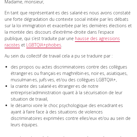
Madame, monsieur,
En tant que représentant·es des salarié·es nous avons constaté
une forte dégradation du contexte social initiée par les débats
sur la loi immigration et exacerbée par les dernières élections et
la montée des discours d’extrême-droite dans l’espace
publique, qui s’est traduite par une
hausse des agressions
racistes
et
LGBTQIA+phobes
.
Au sein du collectif de travail cela a pu se traduire par :
des propos ou actes discriminatoires contre des collègues
étranger·es ou français·es maghrébin·es, noir·es, asiatiques,
musulman·es, juifs·ves, et/ou des collègues LGBTQIA+,
la crainte des salarié·es étranger·es de notre
entreprise/administration quant à la sécurisation de leur
situation de travail,
le désarroi voire le choc psychologique des encadrant·es
ayant à faire face à des situations de violences
discriminatoires exprimées contre elles/eux et/ou au sein de
leurs équipes.