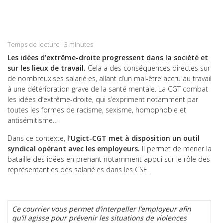
Twitter
on
Share
LinkedIn
on
Share
WhatsApp
on
Temps de lecture :
3
minutes
Email
Les idées d’extrême-droite progressent dans la société et
sur les lieux de travail.
Cela a des conséquences directes sur
de nombreux·ses salarié·es, allant d’un mal-être accru au travail
à une détérioration grave de la santé mentale. La CGT combat
les idées d’extrême-droite, qui s’expriment notamment par
toutes les formes de racisme, sexisme, homophobie et
antisémitisme…
Dans ce contexte,
l’Ugict-CGT met à disposition un outil
syndical opérant avec les employeurs.
Il permet de mener la
bataille des idées en prenant notamment appui sur le rôle des
représentant·es des salarié·es dans les CSE.
Ce courrier vous permet d’interpeller l’employeur afin
qu’il agisse pour prévenir les situations de violences