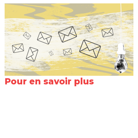
Pour en savoir plus
Share
on
Share
Facebook
on
Share