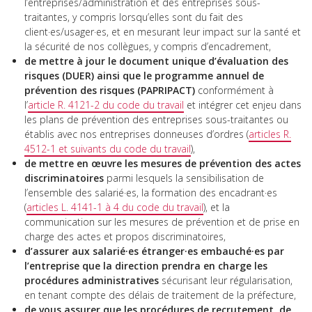
l’entreprises/administration et des entreprises sous-
traitantes, y compris lorsqu’elles sont du fait des
client·es/usager·es, et en mesurant leur impact sur la santé et
la sécurité de nos collègues, y compris d’encadrement,
de mettre à jour le document unique d’évaluation des
risques (DUER) ainsi que le programme annuel de
prévention des risques (PAPRIPACT)
conformément à
l’
article R. 4121-2 du code du travail
et intégrer cet enjeu dans
les plans de prévention des entreprises sous-traitantes ou
établis avec nos entreprises donneuses d’ordres (
articles R.
4512-1 et suivants du code du travail
),
de mettre en œuvre les mesures de prévention des actes
discriminatoires
parmi lesquels la sensibilisation de
l’ensemble des salarié·es, la formation des encadrant·es
(
articles L. 4141-1 à 4 du code du travail
), et la
communication sur les mesures de prévention et de prise en
charge des actes et propos discriminatoires,
d’assurer aux salarié·es étranger·es embauché·es par
l’entreprise que la direction prendra en charge les
procédures administratives
sécurisant leur régularisation,
en tenant compte des délais de traitement de la préfecture,
de vous assurer que les procédures de recrutement, de