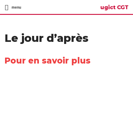
ugict CGT
menu
Le jour d’après
Pour en savoir plus
Share
on
Share
Facebook
on
Share
Twitter
on
Share
LinkedIn
on
Share