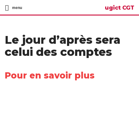
ugict CGT
menu
Le jour d’après sera
celui des comptes
Pour en savoir plus
Share
on
Share
Facebook
on
Share
Twitter
on