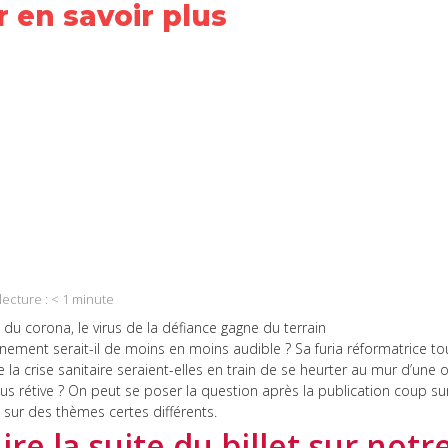
 en savoir plus
ook
In
App
lecture :
< 1
minute
nement serait-il de moins en moins audible ? Sa furia réformatrice 
e la crise sanitaire seraient-elles en train de se heurter au mur d’une
lus rétive ? On peut se poser la question après la publication coup s
sur des thèmes certes différents.
Lire la suite du billet sur notr