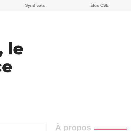
Syndicats
Élus CSE
 le
ce
À propos