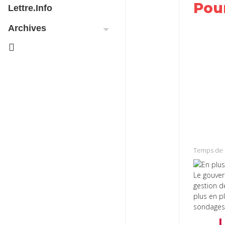
Pour
Lettre.info
Archives
Share
on
Share
Faceb
on
Share
Twitter
on
Share
Linked
on
Share
Whats
on
Email
Temps de 
Le gouver
gestion d
plus en p
sondages 