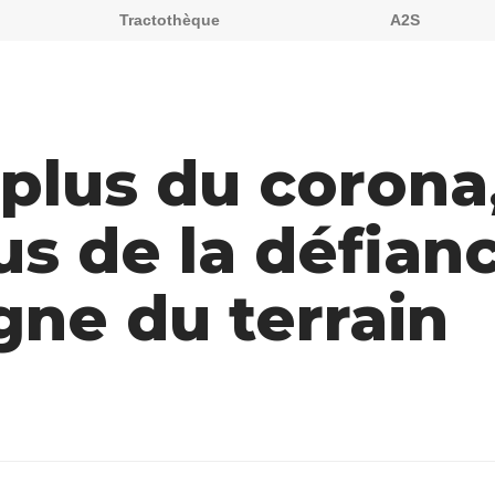
Tractothèque
A2S
plus du corona,
us de la défian
gne du terrain