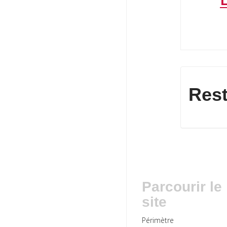
Rest
Parcourir le
site
Périmètre