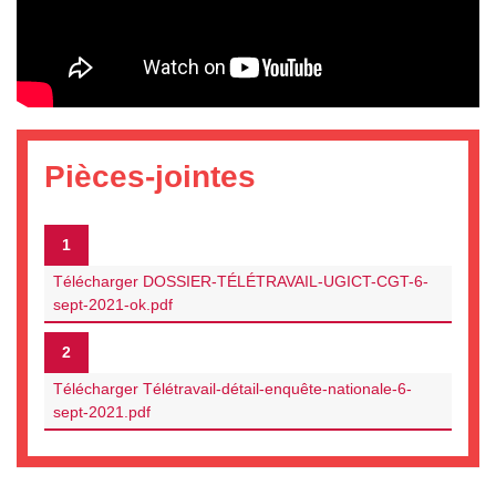
Pièces-jointes
1
Télécharger DOSSIER-TÉLÉTRAVAIL-UGICT-CGT-6-
sept-2021-ok.pdf
2
Télécharger Télétravail-détail-enquête-nationale-6-
sept-2021.pdf