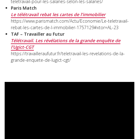
teletravail-pour-les-salaries-selon-les-salaries/
Paris Match
Le télétravail rebat les cartes de l’immobilier
https://www.parismatch.com/Actu/Economie/Le-teletravail-
rebat-les-cartes-de-l-immobilier-1757129#xtor=AL-23
TAF – Travailler au Futur
Télétravail. Les révélations de la grande enquête de
l’Ugict-CGT
https://travailleraufutur.fr/teletravail-les-revelations-de-la-
grande-enquete-de-lugict-cgt/