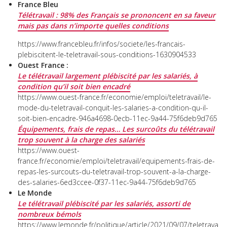
France Bleu
Télétravail : 98% des Français se prononcent en sa faveur
mais pas dans n’importe quelles conditions
https://www.francebleu.fr/infos/societe/les-francais-
plebiscitent-le-teletravail-sous-conditions-1630904533
Ouest France :
Le télétravail largement plébiscité par les salariés, à
condition qu’il soit bien encadré
https://www.ouest-france.fr/economie/emploi/teletravail/le-
mode-du-teletravail-conquit-les-salaries-a-condition-qu-il-
soit-bien-encadre-946a4698-0ecb-11ec-9a44-75f6deb9d765
Équipements, frais de repas… Les surcoûts du télétravail
trop souvent à la charge des salariés
https://www.ouest-
france.fr/economie/emploi/teletravail/equipements-frais-de-
repas-les-surcouts-du-teletravail-trop-souvent-a-la-charge-
des-salaries-6ed3ccee-0f37-11ec-9a44-75f6deb9d765
Le Monde
Le télétravail plébiscité par les salariés, assorti de
nombreux bémols
https://www.lemonde.fr/politique/article/2021/09/07/teletrava