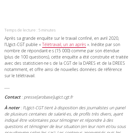
Share
Twitter
on
Share
LinkedIn
on
Share
WhatsApp
on
Temps de lecture :
5
minutes
Email
Après sa grande enquête sur le travail confiné, en avril 2020,
l’Ugict-CGT publie «
Télétravail, un an après
». Inédite par son
nombre de répondant·e·s (15 000) comme par son étendue
(plus de 100 questions), cette enquête a été construite et traitée
avec des statisticien·ne·s de la CGT de la DARES et de la DREES
notamment, et offre ainsi de nouvelles données de référence
sur le télétravail.
___
Contact
: presse[arobase]ugict.cgt.fr
À noter
: l’Ugict-CGT tient à disposition des journalistes un panel
de plusieurs centaines de salarié·es, de profils très divers, ayant
indiqué être volontaires pour témoigner et répondre à des
questions et témoigner de leur situation (en leur nom et/ou sous
pseudonyme selon les cas). Les contenus anonymisés puis les