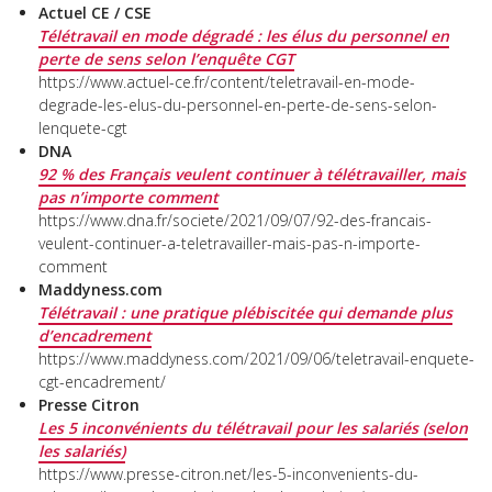
Actuel CE / CSE
Télétravail en mode dégradé : les élus du personnel en
perte de sens selon l’enquête CGT
https://www.actuel-ce.fr/content/teletravail-en-mode-
degrade-les-elus-du-personnel-en-perte-de-sens-selon-
lenquete-cgt
DNA
92 % des Français veulent continuer à télétravailler, mais
pas n’importe comment
https://www.dna.fr/societe/2021/09/07/92-des-francais-
veulent-continuer-a-teletravailler-mais-pas-n-importe-
comment
Maddyness.com
Télétravail : une pratique plébiscitée qui demande plus
d’encadrement
https://www.maddyness.com/2021/09/06/teletravail-enquete-
cgt-encadrement/
Presse Citron
Les 5 inconvénients du télétravail pour les salariés (selon
les salariés)
https://www.presse-citron.net/les-5-inconvenients-du-