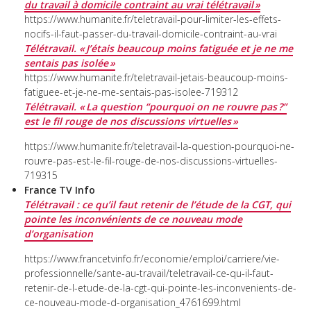
du travail à domicile contraint au vrai télétravail »
https://www.humanite.fr/teletravail-pour-limiter-les-effets-
nocifs-il-faut-passer-du-travail-domicile-contraint-au-vrai
Télétravail. « J’étais beaucoup moins fatiguée et je ne me
sentais pas isolée »
https://www.humanite.fr/teletravail-jetais-beaucoup-moins-
fatiguee-et-je-ne-me-sentais-pas-isolee-719312
Télétravail. « La question “pourquoi on ne rouvre pas ?”
est le fil rouge de nos discussions virtuelles »
https://www.humanite.fr/teletravail-la-question-pourquoi-ne-
rouvre-pas-est-le-fil-rouge-de-nos-discussions-virtuelles-
719315
France TV Info
Télétravail : ce qu’il faut retenir de l’étude de la CGT, qui
pointe les inconvénients de ce nouveau mode
d’organisation
https://www.francetvinfo.fr/economie/emploi/carriere/vie-
professionnelle/sante-au-travail/teletravail-ce-qu-il-faut-
retenir-de-l-etude-de-la-cgt-qui-pointe-les-inconvenients-de-
ce-nouveau-mode-d-organisation_4761699.html