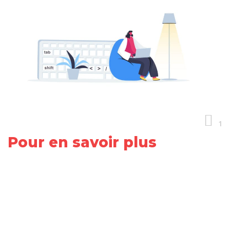
1
Pour en savoir plus
Share
on
Share
Facebook
on