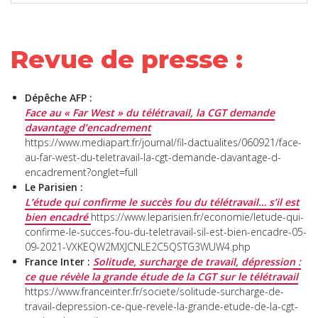
Revue de presse :
Dépêche AFP :
Face au « Far West » du télétravail, la CGT demande
davantage d’encadrement
https://www.mediapart.fr/journal/fil-dactualites/060921/face-
au-far-west-du-teletravail-la-cgt-demande-davantage-d-
encadrement?onglet=full
Le Parisien :
L’étude qui confirme le succès fou du télétravail… s’il est
bien encadré
https://www.leparisien.fr/economie/letude-qui-
confirme-le-succes-fou-du-teletravail-sil-est-bien-encadre-05-
09-2021-VXKEQW2MXJCNLE2C5QSTG3WUW4.php
France Inter :
Solitude, surcharge de travail, dépression :
ce que révèle la grande étude de la CGT sur le télétravail
https://www.franceinter.fr/societe/solitude-surcharge-de-
travail-depression-ce-que-revele-la-grande-etude-de-la-cgt-