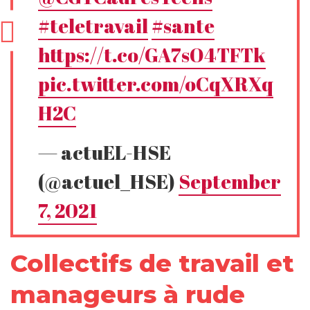
#teletravail
#sante
https://t.co/GA7sO4TFTk
pic.twitter.com/oCqXRXq
H2C
— actuEL-HSE
(@actuel_HSE)
September
7, 2021
Collectifs de travail et
manageurs à rude