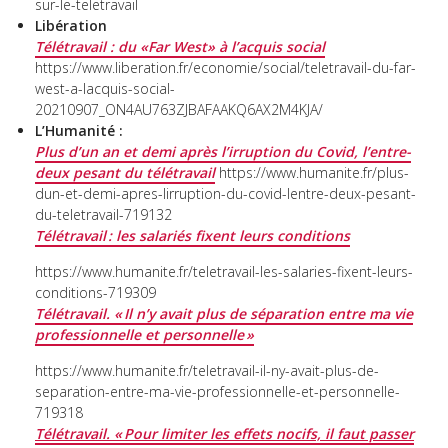
sur-le-teletravail
Libération
Télétravail : du «Far West» à l’acquis social
https://www.liberation.fr/economie/social/teletravail-du-far-
west-a-lacquis-social-
20210907_ON4AU763ZJBAFAAKQ6AX2M4KJA/
L’Humanité :
Plus d’un an et demi après l’irruption du Covid, l’entre-
deux pesant du télétravail
https://www.humanite.fr/plus-
dun-et-demi-apres-lirruption-du-covid-lentre-deux-pesant-
du-teletravail-719132
Télétravail : les salariés fixent leurs conditions
https://www.humanite.fr/teletravail-les-salaries-fixent-leurs-
conditions-719309
Télétravail. « Il n’y avait plus de séparation entre ma vie
professionnelle et personnelle »
https://www.humanite.fr/teletravail-il-ny-avait-plus-de-
separation-entre-ma-vie-professionnelle-et-personnelle-
719318
Télétravail. « Pour limiter les effets nocifs, il faut passer