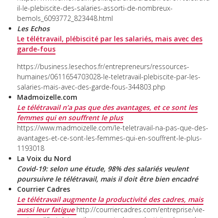
il-le-plebiscite-des-salaries-assorti-de-nombreux-
bemols_6093772_823448.html
Les Echos
Le télétravail, plébiscité par les salariés, mais avec des
garde-fous
https://business.lesechos.fr/entrepreneurs/ressources-
humaines/0611654703028-le-teletravail-plebiscite-par-les-
salaries-mais-avec-des-garde-fous-344803.php
Madmoizelle.com
Le télétravail n’a pas que des avantages, et ce sont les
femmes qui en
souffrent
le plus
https://www.madmoizelle.com/le-teletravail-na-pas-que-des-
avantages-et-ce-sont-les-femmes-qui-en-souffrent-le-plus-
1193018
La Voix du Nord
Covid-19: selon une étude, 98% des salariés veulent
poursuivre le télétravail, mais il doit être bien encadré
Courrier Cadres
Le télétravail augmente la productivité des cadres, mais
aussi leur fatigue
http://courriercadres.com/entreprise/vie-