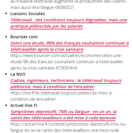
au-travail/le-teletravail-augmente-la-productivite-des-cadres-
mais-aussi-leur-fatigue-06092021
Liaisons Sociales
Télétravail : des conditions toujours dégradées, mais une
pratique plébiscitée par les salariés
Boursier.com
Selon une étude, 98% des Français souhaitent continuer à
télétravailler après la crise sanitaire
https://www.boursier.com/actualites/economie/selon-une-
etude-98-des-francais-souhaitent-continuer-a-teletravailler-
apres-la-crise-sanitaire-47009.html
La NVO
Cadres, ingénieurs, techniciens : le télétravail toujours
plébiscité, mais à condition de l’encadrer
https://nvo.fr/le-teletravail-toujours-plebiscite-mais-a-
condition-de-lencadrer/
Actuel-hse.fr
Symptômes dépressifs, TMS ou fatigue : en un an, la
santé des télétravailleurs a été mise à rude épreuve
https://actuel-hse.fr/content/symptomes-depressifs-tms-ou-
fatigue-en-un-la-sante-des-teletravailleurs-ete-mise-rude