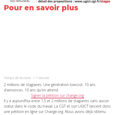
Pour en savoir plus
Share
on
Share
Facebook
on
Share
Twitter
on
Share
LinkedIn
on
Share
WhatsApp
on
Temps de lecture :
< 1
minute
Email
2 millions de stagiaires. Une génération lowcost. 10 ans
d’annonces. 10 ans qu’on attend.
Signer la pétition sur change.org
Il y a aujourd’hui entre 1,5 et 2 millions de stagiaires sans aucun
statut dans le code du travail. La CGT et son UGICT lancent donc
une pétition en ligne sur Change.org. Nous avons déjà obtenu