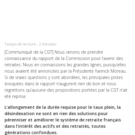
on
Share
Facebook
on
Share
Twitter
on
Share
LinkedIn
on
Share
WhatsApp
on
Temps de lecture :
2
minutes
Email
[Communiqué de la CGT] Nous venons de prendre
connaissance du rapport de la Commission pour l’avenir des
retraites. Nous en connaissions les grandes lignes, puisqu’elles
nous avaient été annoncées par la Présidente Yannick Moreau.
Si de vraies questions y sont abordées, les principales pistes
évoquées dans le rapport n’augurent rien de bon et nous
regrettons qu’aucune des propositions portées par la CGT n’ait
été reprise.
L’allongement de la durée requise pour le taux plein, la
désindexation ne sont en rien des solutions pour
pérenniser et améliorer le système de retraite français
dans l’intérêt des actifs et des retraités, toutes
générations confondues.