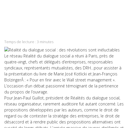
on
Share
Facebook
on
Share
Twitter
on
Share
LinkedIn
on
Share
WhatsApp
on
Temps de lecture :
3
minutes
Email
Le réseau Réalité du dialogue social a réuni à Paris, près de
quatre-vingt, chefs et délégués d’entreprises, responsables
syndicaux, représentants mutualistes, des DRH…pour assister à
la présentation du livre de Marie José Kotlicki et Jean-François
BolzingerÂ : « Pour en finir avec le Wall street management ».
L’occasion d’un débat passionné témoignant de la pertinence
du propos de l’ouvrage.
Pour Jean-Paul Guillot, président de Réalités du dialogue social,
réseau organisateur, rarement auditoire fut autant concerné. Les
propositions développées par les auteurs, comme le droit de
regard ou de contester la stratégie des entreprises, le droit de
désaccord et à rendre public des propositions alternatives ont
suscité de longs débats. L’arrivée massive de jeunes diplômés et