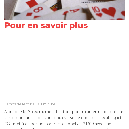
Pour en savoir plus
Share
on
Share
Facebook
on
Share
Twitter
on
Share
LinkedIn
on
Share
WhatsApp
on
Temps de lecture :
< 1
minute
Email
Alors que le Gouvernement fait tout pour maintenir l’opacité sur
ses ordonnances qui vont bouleverser le code du travail, l’Ugict-
CGT met à disposition ce tract d’appel au 21/09 avec une