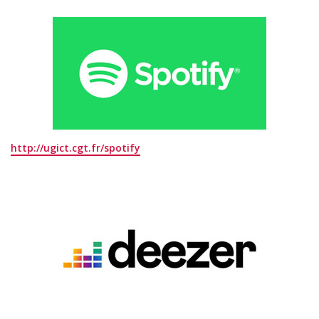
http://ugict.cgt.fr/spotify