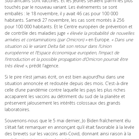
Sud-africains sont vaccinés. Et les jeunes seraient parmi les plus
touchés par le nouveau variant. Les événements se sont
emballés : le 18 novembre, il y avait 46 cas pour 100 000
habitants. Samedi 27 novembre, les cas sont montés à 256
pour 100 000 habitants. Et le Centre européen de prévention et
de contrôle des maladies juge
« élevée la probabilité de nouvelles
arrivées et contaminations (par Omicron) »
en Europe.
« Dans une
situation où le variant Delta fait son retour dans l’Union
européenne et l’Espace économique européen, l’impact de
l’introduction et la possible propagation d’Omicron pourrait être
très élevé »
, prédit l’agence.
Si le pire n’est jamais écrit, on est bien aujourd’hui dans une
situation annoncée et redoutée depuis des mois. C’est-à-dire
celle d’une pandémie contre laquelle les pays les plus riches
accaparent les vaccins au détriment du sud de la planète et
préservent jalousement les intérêts colossaux des grands
laboratoires.
Souvenons-nous que le 5 mai dernier, Jo Biden fraîchement élu
s’était fait remarquer en annonçant qu’il était favorable à la levée
des brevets sur les vaccins anti-Covid, donnant ainsi raison à la