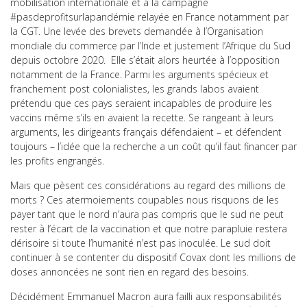
mobilisation internationale et à la campagne
#pasdeprofitsurlapandémie relayée en France notamment par
la CGT. Une levée des brevets demandée à l’Organisation
mondiale du commerce par l’Inde et justement l’Afrique du Sud
depuis octobre 2020. Elle s’était alors heurtée à l’opposition
notamment de la France. Parmi les arguments spécieux et
franchement post colonialistes, les grands labos avaient
prétendu que ces pays seraient incapables de produire les
vaccins même s’ils en avaient la recette. Se rangeant à leurs
arguments, les dirigeants français défendaient – et défendent
toujours – l’idée que la recherche a un coût qu’il faut financer par
les profits engrangés.
Mais que pèsent ces considérations au regard des millions de
morts ? Ces atermoiements coupables nous risquons de les
payer tant que le nord n’aura pas compris que le sud ne peut
rester à l’écart de la vaccination et que notre parapluie restera
dérisoire si toute l’humanité n’est pas inoculée. Le sud doit
continuer à se contenter du dispositif Covax dont les millions de
doses annoncées ne sont rien en regard des besoins.
Décidément Emmanuel Macron aura failli aux responsabilités