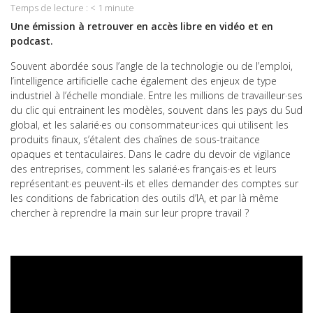
Temps de lecture :
< 1
minute
Email
Une émission à retrouver en accès libre en vidéo et en
podcast.
Souvent abordée sous l’angle de la technologie ou de l’emploi,
l’intelligence artificielle cache également des enjeux de type
industriel à l’échelle mondiale. Entre les millions de travailleur·ses
du clic qui entrainent les modèles, souvent dans les pays du Sud
global, et les salarié·es ou consommateur·ices qui utilisent les
produits finaux, s’étalent des chaînes de sous-traitance
opaques et tentaculaires. Dans le cadre du devoir de vigilance
des entreprises, comment les salarié·es français·es et leurs
représentant·es peuvent-ils et elles demander des comptes sur
les conditions de fabrication des outils d’IA, et par là même
chercher à reprendre la main sur leur propre travail ?