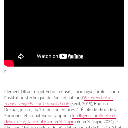
n
Clément Ollivier reçoit Antonio Casilli, sociologue, professeur à
l’Institut polytechnique de Paris et auteur d’
En attendant les
robots : enquête sur le travail du clic
(Seuil, 2019), Baptiste
Delmas, juriste, maître de conférences à l’École de droit de la
Sorbonne et co-auteur du rapport «
Intelligence artificielle et
devoir de vigilance : il y a intérêt à agir
» (Intérêt à agir, 2024), et
Christine Chiffre, copilote du pôle International de l’Ugict-CGT et