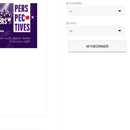
Je travaille...
Je suis...