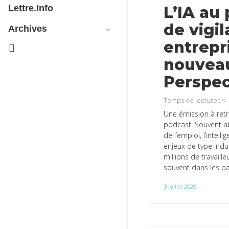
L’IA au
Lettre.info
de vigi
Archives
entrepri
nouvea
Perspec
Temps de lecture :
< 
Une émission à retr
podcast. Souvent ab
de l’emploi, l’intell
enjeux de type indus
millions de travaill
souvent dans les pay
3 juillet 2026