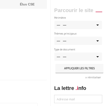
Élus CSE
Parcourir le site
Périmètre
Thèmes principaux
Type de document
x réinitialiser
La lettre
.i
nfo