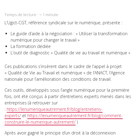
on
Share
WhatsApp
on
Temps de lecture :
< 1
minute
Email
L’Ugict-CGT, référence syndicale sur le numérique, présente :
Le guide d’aide à la négociation : « Utiliser la transformation
numérique pour changer le travail »
La formation dédiée
L’outil de diagnostic « Qualité de vie au travail et numérique »
Ces publications s’insèrent dans le cadre de l’appel à projet
« Qualité de Vie au Travail et numérique » de l’ANACT, l’Agence
nationale pour l’amélioration des conditions de travail.
Ces outils, développés sous l’angle numérique pour la première
fois, ont été conçus à partir d’entretiens experts menés dans les
entreprises (à retrouver sur
:
https://lenumeriqueautrement.fr/blog/entretiens-
experts/
et
https://lenumeriqueautrement.fr/blog/comment-
construire-le-numerique-autrement/
)
Après avoir gagné le principe d’un droit à la déconnexion