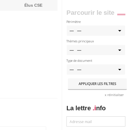
Élus CSE
Parcourir le site
Périmètre
Thèmes principaux
Type de document
x réinitialiser
La lettre
.i
nfo