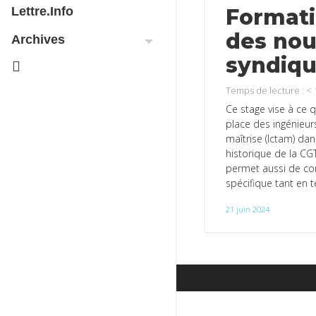
Formati
Lettre.info
des nou
Archives
syndiqu
Temps de lecture :
< 
Ce stage vise à ce 
place des ingénieur
maîtrise (Ictam) dan
historique de la CG
permet aussi de con
spécifique tant en 
21 juin 2024