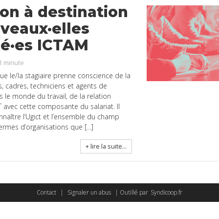
on à destination
veaux·elles
é·es ICTAM
1
minute
que le/la stagiaire prenne conscience de la
s, cadres, techniciens et agents de
s le monde du travail, de la relation
T avec cette composante du salariat. Il
naître l’Ugict et l’ensemble du champ
termes d’organisations que […]
+ lire la suite...
Contact
|
Signaler un abus
| Outillé par
Syndicoop.fr