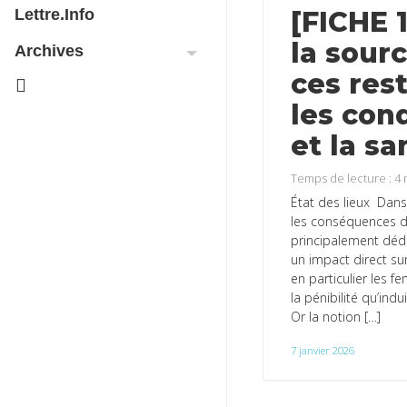
[FICHE 
Lettre.info
la sourc
Archives
ces res
les cond
et la s
Temps de lecture :
4
État des lieux Dans
les conséquences de
principalement dédi
un impact direct su
en particulier les 
la pénibilité qu’ind
Or la notion […]
7 janvier 2026