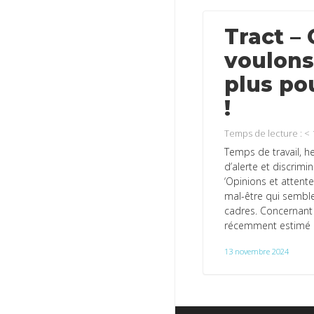
Tract –
voulons 
plus po
!
Temps de lecture :
< 
Temps de travail, h
d’alerte et discrimi
‘Opinions et attent
mal-être qui semble
cadres. Concernant 
récemment estimé q
13 novembre 2024