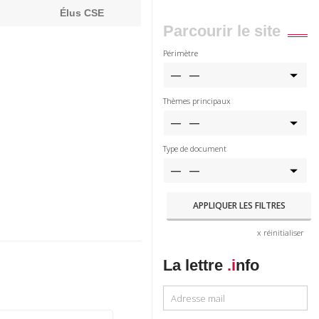
Élus CSE
Parcourir le site
Périmètre
Thèmes principaux
Type de document
x réinitialiser
La lettre
.i
nfo